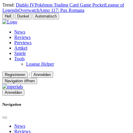
Trend:
Diablo IV
Pokémon Trading Card Game Pocket
League of
Legends
Overwatch
Anno 117: Pax Romana
Hell
Dunkel
Automatisch
News
Reviews
Previews
Artikel
Spiele
Tools
League Helper
/
Registrieren
Anmelden
Navigation öffnen
Anmelden
Navigation
News
Reviews