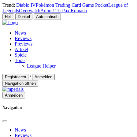
Trend:
Diablo IV
Pokémon Trading Card Game Pocket
League of
Legends
Overwatch
Anno 117: Pax Romana
Hell
Dunkel
Automatisch
News
Reviews
Previews
Artikel
Spiele
Tools
League Helper
/
Registrieren
Anmelden
Navigation öffnen
Anmelden
Navigation
News
Reviews