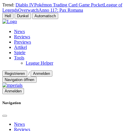
Trend:
Diablo IV
Pokémon Trading Card Game Pocket
League of
Legends
Overwatch
Anno 117: Pax Romana
Hell
Dunkel
Automatisch
News
Reviews
Previews
Artikel
Spiele
Tools
League Helper
/
Registrieren
Anmelden
Navigation öffnen
Anmelden
Navigation
News
Reviews