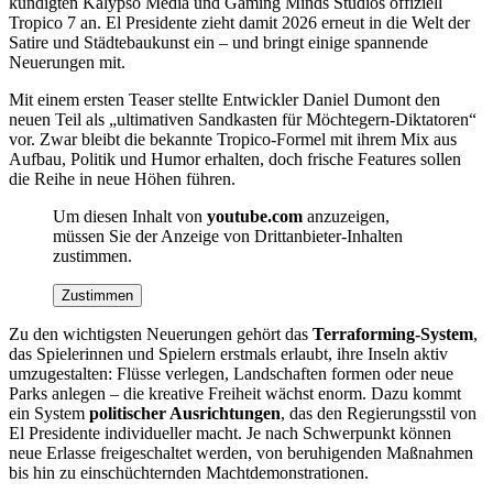
kündigten Kalypso Media und Gaming Minds Studios offiziell
Tropico 7 an. El Presidente zieht damit 2026 erneut in die Welt der
Satire und Städtebaukunst ein – und bringt einige spannende
Neuerungen mit.
Mit einem ersten Teaser stellte Entwickler Daniel Dumont den
neuen Teil als „ultimativen Sandkasten für Möchtegern-Diktatoren“
vor. Zwar bleibt die bekannte Tropico-Formel mit ihrem Mix aus
Aufbau, Politik und Humor erhalten, doch frische Features sollen
die Reihe in neue Höhen führen.
Um diesen Inhalt von
youtube.com
anzuzeigen,
müssen Sie der Anzeige von Drittanbieter-Inhalten
zustimmen.
Zustimmen
Zu den wichtigsten Neuerungen gehört das
Terraforming-System
,
das Spielerinnen und Spielern erstmals erlaubt, ihre Inseln aktiv
umzugestalten: Flüsse verlegen, Landschaften formen oder neue
Parks anlegen – die kreative Freiheit wächst enorm. Dazu kommt
ein System
politischer Ausrichtungen
, das den Regierungsstil von
El Presidente individueller macht. Je nach Schwerpunkt können
neue Erlasse freigeschaltet werden, von beruhigenden Maßnahmen
bis hin zu einschüchternden Machtdemonstrationen.