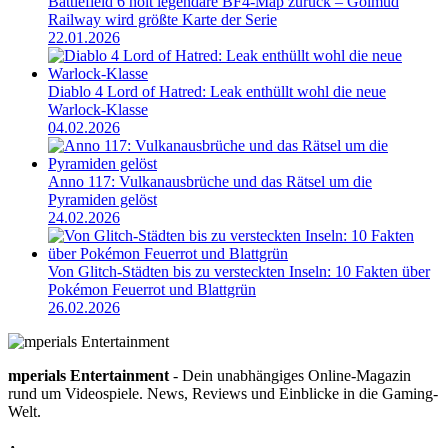
Battlefield 6 holt legendäre BF4-Map zurück – Golmud
Railway wird größte Karte der Serie
22.01.2026
Diablo 4 Lord of Hatred: Leak enthüllt wohl die neue
Warlock-Klasse
04.02.2026
Anno 117: Vulkanausbrüche und das Rätsel um die
Pyramiden gelöst
24.02.2026
Von Glitch-Städten bis zu versteckten Inseln: 10 Fakten über
Pokémon Feuerrot und Blattgrün
26.02.2026
mperials Entertainment
- Dein unabhängiges Online-Magazin
rund um Videospiele. News, Reviews und Einblicke in die Gaming-
Welt.