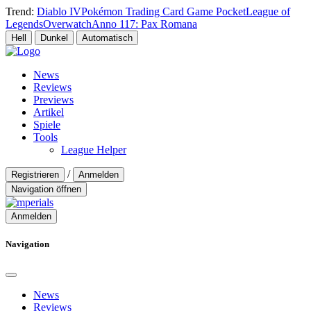
Trend:
Diablo IV
Pokémon Trading Card Game Pocket
League of
Legends
Overwatch
Anno 117: Pax Romana
Hell
Dunkel
Automatisch
News
Reviews
Previews
Artikel
Spiele
Tools
League Helper
/
Registrieren
Anmelden
Navigation öffnen
Anmelden
Navigation
News
Reviews