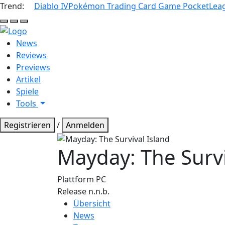
Trend:
Diablo IV
Pokémon Trading Card Game Pocket
Lea
Hell
Dunkel
Automatisch
News
Reviews
Previews
Artikel
Spiele
Tools
Registrieren
/
Anmelden
Mayday: The Survi
Plattform
PC
Release
n.n.b.
Übersicht
News