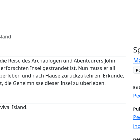
sland
S
Ma
t die Reise des Archäologen und Abenteurers John
erforschten Insel gestrandet ist. Nun muss er all
P
überleben und nach Hause zurückzukehren. Erkunde,
, die Geheimnisse dieser Insel zu überleben.
Ent
Pe
ival Island.
Pub
Pe
ind
Ge