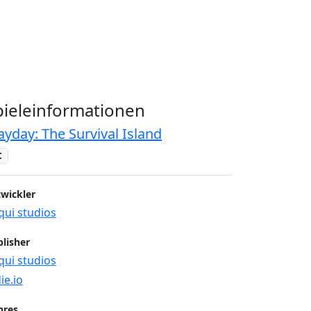
pieleinformationen
yday: The Survival Island
C
wickler
qui studios
lisher
qui studios
ie.io
nres