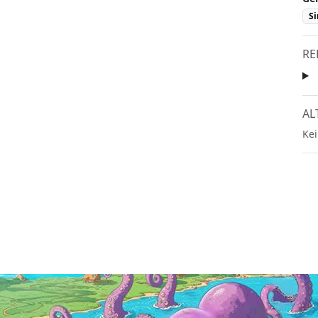
Si
RE
AL
Kei