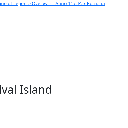
gue of Legends
Overwatch
Anno 117: Pax Romana
val Island