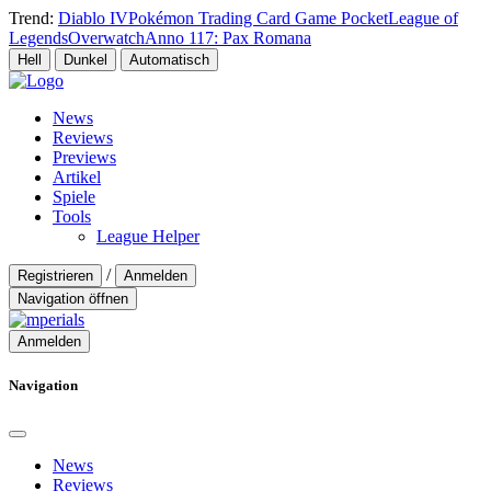
Trend:
Diablo IV
Pokémon Trading Card Game Pocket
League of
Legends
Overwatch
Anno 117: Pax Romana
Hell
Dunkel
Automatisch
News
Reviews
Previews
Artikel
Spiele
Tools
League Helper
/
Registrieren
Anmelden
Navigation öffnen
Anmelden
Navigation
News
Reviews